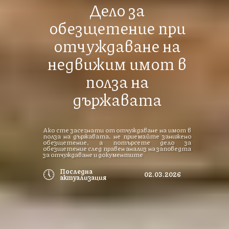
Дело за
обезщетение при
отчуждаване на
недвижим имот в
полза на
държавата
Ако сте засегнати от отчуждаване на имот в
полза на държавата, не приемайте занижено
обезщетение, а потърсете дело за
обезщетение след правен анализ на заповедта
за отчуждаване и документите
🕔
Последна
02.03.2026
актуализация