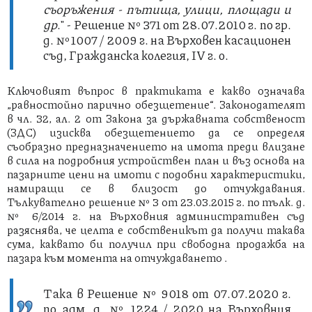
съоръжения - пътища, улици, площади и
др
." - Решение № 371 от 28.07.2010 г. по гр.
д. № 1007 / 2009 г. на Върховен касационен
съд, Гражданска колегия, IV г. о.
Ключовият въпрос в практиката е какво означава
„равностойно парично обезщетение“. Законодателят
в чл. 32, ал. 2 от Закона за държавната собственост
(ЗДС) изисква обезщетението да се определя
съобразно предназначението на имота преди влизане
в сила на подробния устройствен план и въз основа на
пазарните цени на имоти с подобни характеристики,
намиращи се в близост до отчуждавания.
Тълкувателно решение № 3 от 23.03.2015 г. по тълк. д.
№ 6/2014 г. на Върховния административен съд
разяснява, че целта е собственикът да получи такава
сума, каквато би получил при свободна продажба на
пазара към момента на отчуждаването .
Така в Решение № 9018 от 07.07.2020 г.
по адм. д. № 1224 / 2020 на Върховния