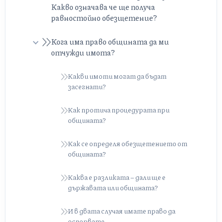
Какво означава че ще получа
равностойно обезщетение?
Кога има право общината да ми
отчужди имота?
Какви имоти могат да бъдат
засегнати?
Как протича процедурата при
общината?
Как се определя обезщетението от
общината?
Каква е разликата – дали ще е
държавата или общината?
И в двата случая имате право да
оспорвате