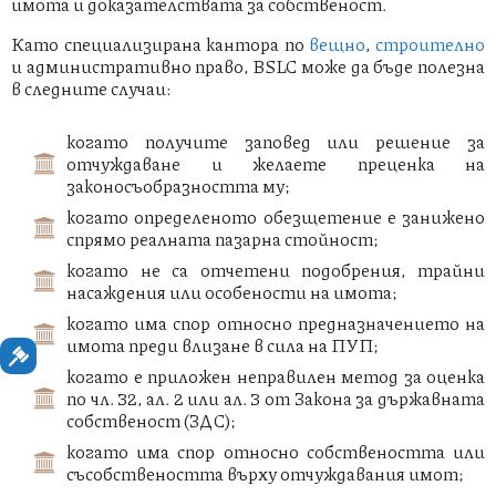
имота и доказателствата за собственост.
Като специализирана кантора по
вещно
,
строително
и административно право, BSLC може да бъде полезна
в следните случаи:
когато получите заповед или решение за
отчуждаване и желаете преценка на
законосъобразността му;
когато определеното обезщетение е занижено
спрямо реалната пазарна стойност;
когато не са отчетени подобрения, трайни
насаждения или особености на имота;
когато има спор относно предназначението на
имота преди влизане в сила на ПУП;
когато е приложен неправилен метод за оценка
по чл. 32, ал. 2 или ал. 3 от Закона за държавната
собственост (ЗДС);
когато има спор относно собствеността или
съсобствеността върху отчуждавания имот;