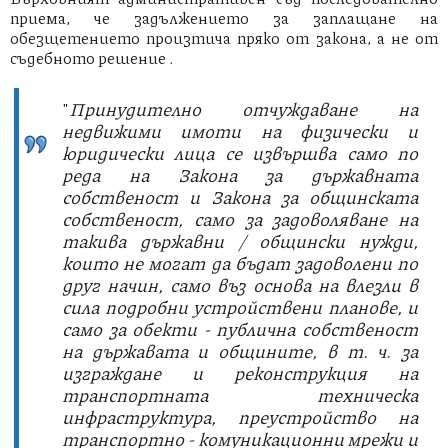
приема, че задължението за заплащане на
обезщетението произтича пряко от закона, а не от
съдебното решение .
"
Принудително отчуждаване на
недвижими имоти на физически и
юридически лица се извършва само по
реда на Закона за държавната
собственост и Закона за общинската
собственост, само за задоволяване на
такива държавни / общински нужди,
които не могат да бъдат задоволени по
друг начин, само въз основа на влезли в
сила подробни устройствени планове, и
само за обекти - публична собственост
на държавата и общините, в т. ч. за
изграждане и реконструкция на
транспортната техническа
инфраструктура, преустройство на
транспортно - комуникационни мрежи и