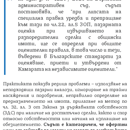
административен съд, съдът
постановява, че "при липсата на
специална правна уредба и препращане
към тази по чл.22, ал.5 ЗОП, пазарната
оценка при извършването на
разпоредителни сделки с общински
имоти, ще се определя при общите
оценителни правила, в това число и тези,
въведени в Българските стандарти за
оценяване, приети и утвърдени от
Камарата на независимите оценители."
Практиката показва редица проблеми – използване на
неподходящи пазарни аналози, игнориране на трайни
насаждения и подобрения, неправилно определяне на
предназначението на имота, прилагане на метод по
чл. 32, ал. 3 от Закона за държавната собственост
(ЗДС) при наличие на достатъчно сделки, както и спор
относно собствеността или начина на изплащане на
обезщетението.
Съдът е категоричен, че офертни
цени от сайтове за имоти не могат да служат като