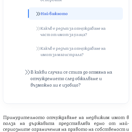
Най-важното
Какъв е редът за отчуждаване на
част от имот за улица?
Какъв е редът за отчуждаване на
имот за магистрала?
В какви случаи се стига до отмяна на
отчуждението след обжалване и
възможно ли е изобщо?
Принудителното отчуждаване на недвижим имот в
полза на държавата представлява едно от най-
сериозните ограничения на правото на собственост и