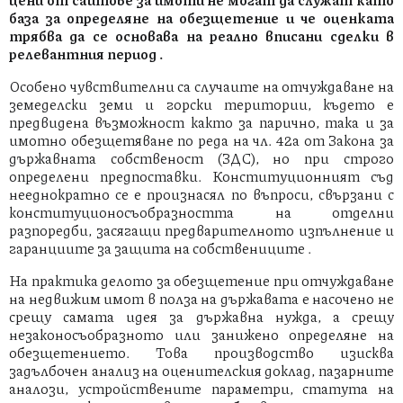
база за определяне на обезщетение и че оценката
трябва да се основава на реално вписани сделки в
релевантния период .
Особено чувствителни са случаите на отчуждаване на
земеделски земи и горски територии, където е
предвидена възможност както за парично, така и за
имотно обезщетяване по реда на чл. 42а от Закона за
държавната собственост (ЗДС), но при строго
определени предпоставки. Конституционният съд
нееднократно се е произнасял по въпроси, свързани с
конституционосъобразността на отделни
разпоредби, засягащи предварителното изпълнение и
гаранциите за защита на собствениците .
На практика делото за обезщетение при отчуждаване
на недвижим имот в полза на държавата е насочено не
срещу самата идея за държавна нужда, а срещу
незаконосъобразното или занижено определяне на
обезщетението. Това производство изисква
задълбочен анализ на оценителския доклад, пазарните
аналози, устройствените параметри, статута на