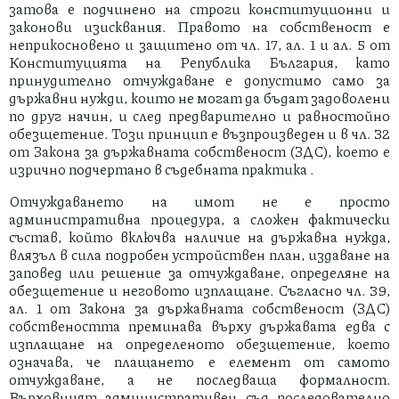
затова е подчинено на строги конституционни и
законови изисквания. Правото на собственост е
неприкосновено и защитено от чл. 17, ал. 1 и ал. 5 от
Конституцията на Република България, като
принудително отчуждаване е допустимо само за
държавни нужди, които не могат да бъдат задоволени
по друг начин, и след предварително и равностойно
обезщетение. Този принцип е възпроизведен и в чл. 32
от Закона за държавната собственост (ЗДС), което е
изрично подчертано в съдебната практика .
Отчуждаването на имот не е просто
административна процедура, а сложен фактически
състав, който включва наличие на държавна нужда,
влязъл в сила подробен устройствен план, издаване на
заповед или решение за отчуждаване, определяне на
обезщетение и неговото изплащане. Съгласно чл. 39,
ал. 1 от Закона за държавната собственост (ЗДС)
собствеността преминава върху държавата едва с
изплащане на определеното обезщетение, което
означава, че плащането е елемент от самото
отчуждаване, а не последваща формалност.
Върховният административен съд последователно