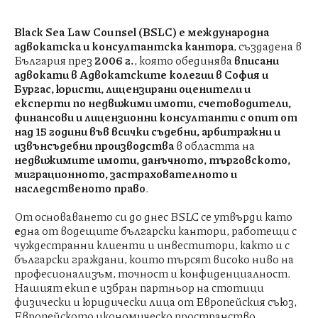
Black Sea Law Counsel (BSLC)
е международна
адвокатска и консултантска
кантора
, създадена в
България през
2006 г.
, която обединява
вписани
адвокати в Адвокатските колегии в София и
Бургас, юристи, лицензирани оценители и
експерти по недвижими имоти, счетоводители,
финансови и лицензионни консултанти с опит от
над 15 години във всички съдебни, арбитражни и
извънсъдебни производства
в областта на
недвижимите имоти, данъчното, търговското,
миграционното, застрахователното и
наследственото право
.
От основаването си до днес BSLC се утвърди като
е
дна от водещите български кантори, работещи с
чуждестранни клиенти и инвеститори, както и с
български граждани, които търсят високо ниво на
професионализъм, точност и конфиденциалност.
Нашият екип е избран партньор на стотици
физически и юридически лица от Европейския съюз,
Европейското икономическо пространство,