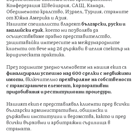
Конфедерация Швейцария, САЩ, Канада,
Обединеното кралство, Израел, Турция, страните
от Южна Америка и Азия.
Нашите специалисти владеят
български, руски и
английски език
, което ни позволява да
осъществяваме правно представителство,
защитавайки интересите на международните
клиенти от вече над 26 държави в целия спектър на
юридическата практика.
През годините заедно членовете на нашия екип са
финализирали успешно над 600 сделки с недвижими
имоти
, включително
прехвърляне на собственост
с трансграничен елемент, корпоративни
придобивания и реституционни процедури.
Нашият екип е представлявал клиенти пред всички
български административни, общински и
държавни институции и ведомства, както и пред
всички върховни и арбитражни съдилища в
страната.