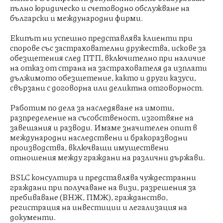
пълно юридическо и счетоводно обслужване на
български и международни фирми.
Екипът ни успешно представлява клиенти при
спорове със застрахователни дружества, искове за
обезщетения след ПТП, включително при наличие
на отказ от страна на застрахователя да изплати
дължимото обезщетение, както и други казуси,
свързани с договорна или деликтна отговорност.
Работим по дела за наследяване на имоти,
разпределение на съсобственост, изготвяне на
завещания и разводи. Имаме значителен опит в
международни наследствени и бракоразводни
производства, включващи имуществени
отношения между граждани на различни държави.
BSLC консултира и представлява чуждестранни
граждани при получаване на визи, разрешения за
пребиваване (ВНЖ, ПМЖ), гражданство,
регистрация на инвестиции и легализация на
документи.