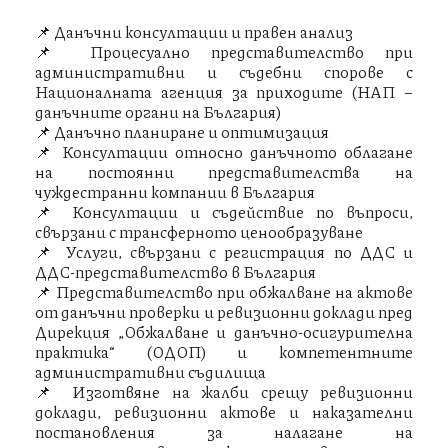
📌 Данъчни консултации и правен анализ
📌 Процесуално представителство при
административни и съдебни спорове с
Националната агенция за приходите (НАП –
данъчните органи на България)
📌 Данъчно планиране и оптимизация
📌 Консултации относно данъчното облагане
на постоянни представителства на
чуждестранни компании в България
📌 Консултации и съдействие по въпроси,
свързани с трансферното ценообразуване
📌 Услуги, свързани с регистрация по ДДС и
ДДС-представителство в България
📌 Представителство при обжалване на актове
от данъчни проверки и ревизионни доклади пред
Дирекция „Обжалване и данъчно-осигурителна
практика“ (ОДОП) и компетентните
административни съдилища
📌 Изготвяне на жалби срещу ревизионни
доклади, ревизионни актове и наказателни
постановления за налагане на