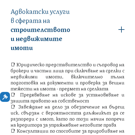
Адвокатски услуги
в сферата на
строителството
и недвижимите
имоти
📑 Юридическо представителство и съпровод на
брокери и частни лица при сключване на сделки с
недвижими имоти, включително пълна
подготовка на документи и проверка за вещни
тежести на имота - предмет на сделката
📑 Предявяване на искове за установяване и
защита правото на собственост
📑 Завеждане на дело за обезпечение на бъдещ
иск, свързан с вероятността длъжникът да се
разпореди с имот, като по този начин попречи
на кредитора за упражняване неговите права
📑 Консултации по способите за придобиване на