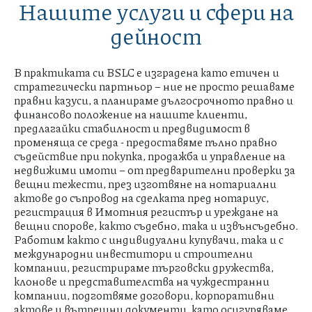
Нашите услуги и сфери на
дейност
В практиката си BSLC е изградена като етичен и
стратегически партньор – ние не просто решаваме
правни казуси, а планираме дългосрочното правно и
финансово положение на нашите клиенти,
предлагайки стабилност и предвидимост в
променяща се среда - предоставяме пълно правно
съдействие при покупка, продажба и управление на
недвижими имоти – от предварителни проверки за
вещни тежести, през изготвяне на нотариални
актове до съпровод на сделката пред нотариус,
регистрация в Имотния регистър и уреждане на
вещни спорове, както съдебно, така и извънсъдебно.
Работим както с индивидуални купувачи, така и с
международни инвеститори и строителни
компании, регистрираме търговски дружества,
клонове и представителства на чуждестранни
компании, подготвяме договори, корпоративни
актове и вътрешни документи, като осигуряваме