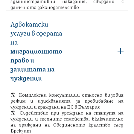
административни наказания, свързани с
данъчното законодателство
Адвокатски
услуги в сферата
на
миграционното
право и
защитата на
чужденци
🌎 Комплексни консултации относно визовия
режим и изискванията за пребиваване на
чужденци и граждани на ЕС в България
🌎 Съдействие при уреждане на статута на
чужденци и техните семейства, включително
на граждани на Обединеното кралство след
Брекзит