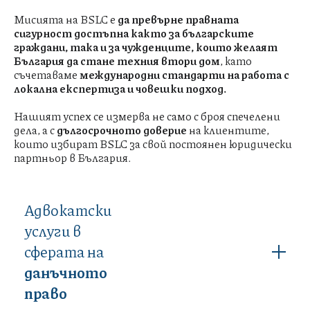
Мисията на BSLC е
да превърне правната
сигурност достъпна както за българските
граждани, така и за чужденците, които желаят
България да стане техния втори дом
, като
съчетаваме
международни стандарти на работа с
локална експертиза и човешки подход.
Нашият успех се измерва не само с броя спечелени
дела, а с
дългосрочното доверие
на клиентите,
които избират BSLC за свой постоянен юридически
партньор в България.
Адвокатски
услуги в
сферата на
данъчното
право