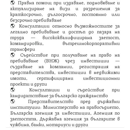
🌎 Правна помощ при издаване, подновяване и
актуализиране на визи и разрешения за
краткосрочно, дългосрочно, постоянно или
безсрочно пребиваване
🌎 Консултации относно възможностите за
легално пребиваване и достъп до пазара на
труда — висококвалифицирана заетост,
командировки, вътрешнокорпоративни
трансфери
🌎 Съдействие при получаване на право на
пребиваване (ВНЖ) чрез инвестиции —
създаване на компании, регистрация на
представителства, инвестиции в недвижими
имоти, сертифицирани инвестиционни
проекти и други
🌎 Консултации и съдействие при
кандидатстване за българско гражданство
🌎 Представителство пред държавни
институции: Министерство на правосъдието,
Българска агенция за инвестиции, Агенция по
заетостта, Държавна агенция за българите в
чужбина, банки, нотариуси и други