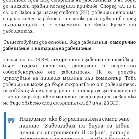
до никакви правни последици приживе. Според чл. 13 и
сл. от Закона за наследството (ЗН), завещанието има
строго личен характер – не може да се извършва чрез
пълномощник и е отменимо по всяко време от
завещателя.
Съществуват два основни вида завещания:
саморъчно
завещание
и
нотариално завещание
.
Съгласно чл. 25 ЗН, саморъчното завещание трябва да
бъде изцяло написано, датирано и подписано
собственоръчно от завещателя. Не се допуска
използване на пишеща машина или компютър. Това
завещание може да бъде съхранявано от завещателя,
негов близък или предадено на нотариус за съхранение
– но не поражда автоматично регистрация, освен ако
не бъде обявено след смъртта (чл. 27 и чл. 28 ЗН).
Например: ако възрастна жена саморъчно
напише "Завещавам на внука си Иван
целия си апартамент в София", датира