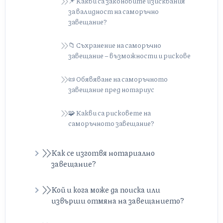
📌 Какви са законовите изисквания
за валидност на саморъчно
завещание?
📁 Съхранение на саморъчно
завещание – възможности и рискове
📜 Обявяване на саморъчното
завещание пред нотариус
🧩 Какви са рисковете на
саморъчното завещание?
Как се изготвя нотариално
завещание?
Кой нотариус може да състави
Кой и кога може да поиска или
нотариално завещание? Може ли да
извърши отмяна на завещанието?
се обърна към български консул в
чужбина?