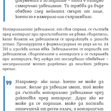
документа и го подпише – това е валидно
саморъчно завещание. То трябва да бъде
обявено след нейната смърт от лице,
което го е намерило или съхранявало.
Нотариалното завещание, от своя страна, се съставя
пред нотариус при присъствието на двама свидетели,
като волята на завещателя се продиктува и записва
устно. Процедурата е формализирана по реда на чл. 24
ЗН и изисква лична явка. Завещанието се подписва от
завещателя, свидетелите и нотариуса и се съхранява
при нотариуса, без нужда от последващо обявяване –
наследниците могат директно да поискат заверен
препис.
Например: ако лице, което не може да
пише, желае да завещае имот, той може
да състави нотариално завещание чрез
диктовка пред нотариус. Дори ако не
може да се подпише, може да постави
отпечатък от десен палец, а нотариусът