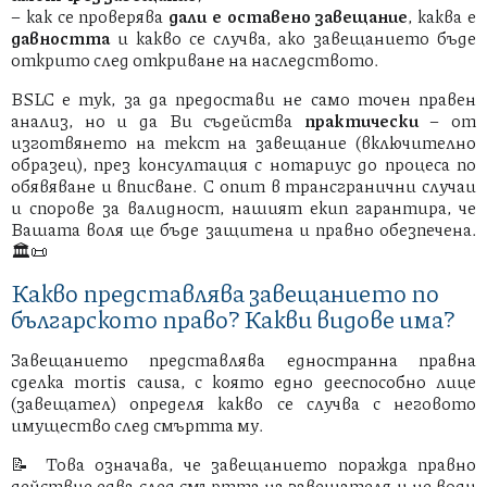
– как се проверява
дали е оставено завещание
, каква е
давността
и какво се случва, ако завещанието бъде
открито след откриване на наследството.
BSLC е тук, за да предостави не само точен правен
анализ, но и да Ви съдейства
практически
– от
изготвянето на текст на завещание (включително
образец), през консултация с нотариус до процеса по
обявяване и вписване. С опит в трансгранични случаи
и спорове за валидност, нашият екип гарантира, че
Вашата воля ще бъде защитена и правно обезпечена.
🏛️📜
Какво представлява завещанието по
българското право? Какви видове има?
Завещанието представлява едностранна правна
сделка mortis causa, с която едно дееспособно лице
(завещател) определя какво се случва с неговото
имущество след смъртта му.
📝 Това означава, че завещанието поражда правно
действие едва след смъртта на завещателя и не води