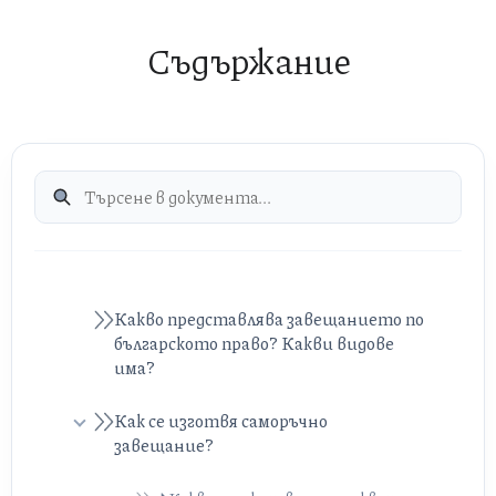
Съдържание
Какво представлява завещанието по
българското право? Какви видове
има?
Как се изготвя саморъчно
завещание?