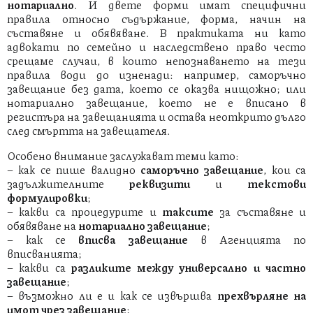
нотариално
. И двете форми имат специфични
правила относно съдържание, форма, начин на
съставяне и обявяване. В практиката ни като
адвокати по семейно и наследствено право често
срещаме случаи, в които непознаването на тези
правила води до изненади: например, саморъчно
завещание без дата, което се оказва нищожно; или
нотариално завещание, което не е вписано в
регистъра на завещанията и остава неоткрито дълго
след смъртта на завещателя.
Особено внимание заслужават теми като:
– как се пише валидно
саморъчно завещание
, кои са
задължителните
реквизити
и
текстови
формулировки
;
– какви са процедурите и
таксите
за съставяне и
обявяване на
нотариално завещание
;
– как се
вписва завещание
в Агенцията по
вписванията;
– какви са
разликите между универсално и частно
завещание
;
– възможно ли е и как се извършва
прехвърляне на
имот чрез завещание
;