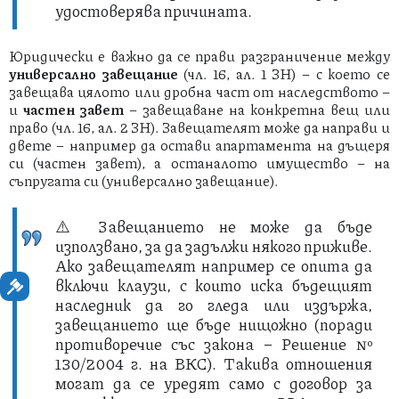
удостоверява причината.
Юридически е важно да се прави разграничение между
универсално завещание
(чл. 16, ал. 1 ЗН) – с което се
завещава цялото или дробна част от наследството –
и
частен завет
– завещаване на конкретна вещ или
право (чл. 16, ал. 2 ЗН). Завещателят може да направи и
двете – например да остави апартамента на дъщеря
си (частен завет), а останалото имущество – на
съпругата си (универсално завещание).
⚠️ Завещанието не може да бъде
използвано, за да задължи някого приживе.
Ако завещателят например се опита да
включи клаузи, с които иска бъдещият
наследник да го гледа или издържа,
завещанието ще бъде нищожно (поради
противоречие със закона – Решение №
130/2004 г. на ВКС). Такива отношения
могат да се уредят само с договор за