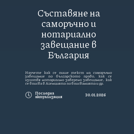
Съставяне на
саморъчно и
нотариално
завещание в
България
Научете как се пише текст на саморъчно
завещание по българското право, как се
изготвя нотариално заверено завещание, как
се вписва в Агенцията по вписванията и др.
🕔
Последна
30.01.2026
актуализация