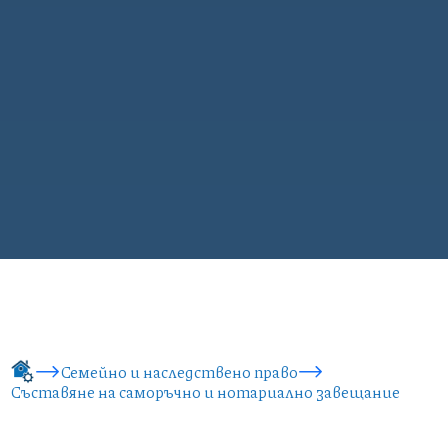
Семейно и наследствено право
Съставяне на саморъчно и нотариално завещание