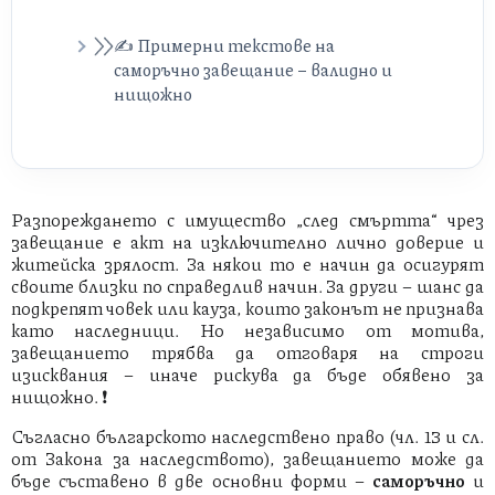
Назначаване
✍️ Примерни текстове на
саморъчно завещание – валидно и
нищожно
Кой може да бъде изпълнител?
✅ Валидно саморъчно завещание
Правомощия и задължения
❌ Нищожно саморъчно завещание
Исторически пример и роля в
Разпореждането с имущество „след смъртта“ чрез
практиката
завещание е акт на изключително лично доверие и
✅ Валидно завещание с обикновена
житейска зрялост. За някои то е начин да осигурят
субституция
своите близки по справедлив начин. За други – шанс да
подкрепят човек или кауза, които законът не признава
като наследници. Но независимо от мотива,
❌ Нищожно завещание с
завещанието трябва да отговаря на строги
фидеикомисарна субституция
изисквания – иначе рискува да бъде обявено за
нищожно. ❗️
Валидно ли ще е завещание, в което
са завещани 10 000 евро, но към
Съгласно българското наследствено право (чл. 13 и сл.
момента на смъртта на
от Закона за наследството), завещанието може да
наследодателя, такава сума няма?
бъде съставено в две основни форми –
саморъчно
и