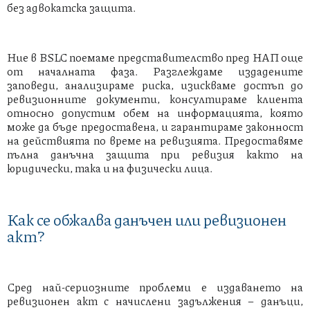
без адвокатска защита.
Ние в BSLC поемаме представителство пред НАП още
от началната фаза. Разглеждаме издадените
заповеди, анализираме риска, изискваме достъп до
ревизионните документи, консултираме клиента
относно допустим обем на информацията, която
може да бъде предоставена, и гарантираме законност
на действията по време на ревизията. Предоставяме
пълна данъчна защита при ревизия както на
юридически, така и на физически лица.
Как се обжалва данъчен или ревизионен
акт?
Сред най-сериозните проблеми е издаването на
ревизионен акт с начислени задължения – данъци,