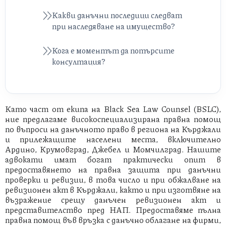
Какви данъчни последици следват
при наследяване на имущество?
Кога е моментът да потърсите
консултация?
Като част от екипа на Black Sea Law Counsel (BSLC),
ние предлагаме високоспециализирана правна помощ
по въпроси на данъчното право в региона на Кърджали
и прилежащите населени места, включително
Ардино, Крумовград, Джебел и Момчилград. Нашите
адвокати имат богат практически опит в
предоставянето на правна защита при данъчни
проверки и ревизии, в това число и при обжалване на
ревизионен акт в Кърджали, както и при изготвяне на
възражение срещу данъчен ревизионен акт и
представителство пред НАП. Предоставяме пълна
правна помощ във връзка с данъчно облагане на фирми,