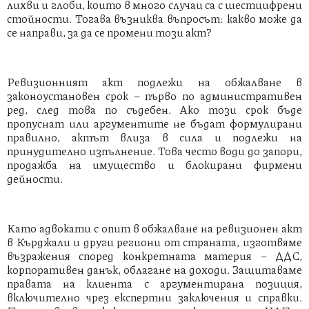
лихви и глоби, които в много случаи са с шестцифрени
стойности. Тогава възниква въпросът: какво може да
се направи, за да се промени този акт?
Ревизионният акт подлежи на обжалване в
законоустановен срок – първо по административен
ред, след това по съдебен. Ако този срок бъде
пропуснат или аргументите не бъдат формулирани
правилно, актът влиза в сила и подлежи на
принудително изпълнение. Това често води до запори,
продажба на имущество и блокирани фирмени
дейности.
Като адвокати с опит в обжалване на ревизионен акт
в Кърджали и други региони от страната, изготвяме
възражения според конкретната материя – ДДС,
корпоративен данък, облагане на доходи. Защитаваме
правата на клиента с аргументирана позиция,
включително чрез експертни заключения и справки.