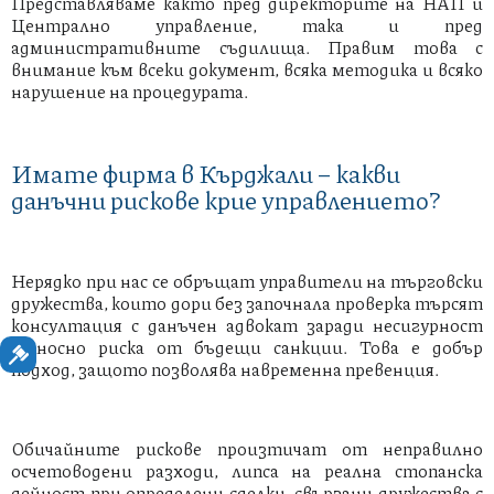
Представляваме както пред директорите на НАП и
Централно управление, така и пред
административните съдилища. Правим това с
внимание към всеки документ, всяка методика и всяко
нарушение на процедурата.
Имате фирма в Кърджали – какви
данъчни рискове крие управлението?
Нерядко при нас се обръщат управители на търговски
дружества, които дори без започнала проверка търсят
консултация с данъчен адвокат заради несигурност
относно риска от бъдещи санкции. Това е добър
подход, защото позволява навременна превенция.
Обичайните рискове произтичат от неправилно
осчетоводени разходи, липса на реална стопанска
дейност при определени сделки, свързани дружества с