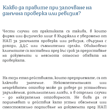
Какво да правите при започване на
данъчна проверка или ревизия?
Чести случаи от практиката са такива, в които
фирма или физическо лице в Кърджали e уведоменo от
НАП за започната проверка или ревизия, свързана с
доходи, ДДС или съмнителни сделки. Обикновено
клиентите са поставени пред къс срок за предоставяне
на документи и неяснота относно обхвата на
проверката.
На този етап действията, които предприемате, са от
ключово значение. Некомпетентният или
неадекватен отговор може да доведе до установени
задължения, допълнителни лихви, а в отделни случаи
– до наказателна отговорност. Не бива да се
подценяват и действия като устни обяснения или
самостоятелно подписване на документи пред НАП