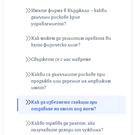
Имате фирма в Кърджали – какви
данъчни рискове крие
управлението?
Как можем да защитим правата ви
като физическо лице?
Свържете се с нас навреме
Какви са данъчните рискове при
продажба или дарение на недвижим
имот?
Как да избегнете санкции при
отдаване на имот под наем?
Какво трябва да знаете, ако
получавате доходи от чужбина?