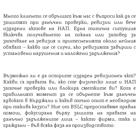
Много клиенти се обръщат към нас с въпроси как да се
защитят при данъчни проверки, ревизии или вече
издадени актове на НАП. Една типична ситуация
включва получаването на покана или заповед за
започване на ревизия и притесненията около нейния
обхват – какво ще се случи, ако ревизията завърши с
установени нарушения и наложени задължения?
Възможно ли е да оспорите издаден ревизионен акт?
Какви са правата ви, ако сте физическо лице и НАП
започне проверка или блокира сметките ви? Кога е
правилният момент да се обърнете към данъчен
адвокат в Кърджали и какъв точно опит е необходим
при такива казуси? Ние от BSLC предоставяме правна
помощ, фокусирана върху защита на правата на
данъчно задължените лица – както фирми, така и
граждани – във всяка фаза на производството.