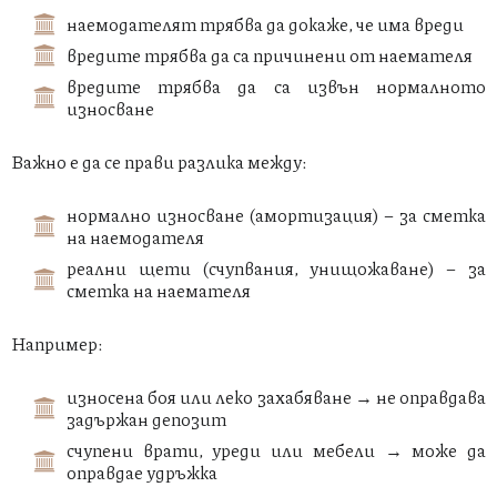
наемодателят трябва да докаже, че има вреди
вредите трябва да са причинени от наемателя
вредите трябва да са извън нормалното
износване
Важно е да се прави разлика между:
нормално износване (амортизация) – за сметка
на наемодателя
реални щети (счупвания, унищожаване) – за
сметка на наемателя
Например:
износена боя или леко захабяване → не оправдава
задържан депозит
счупени врати, уреди или мебели → може да
оправдае удръжка