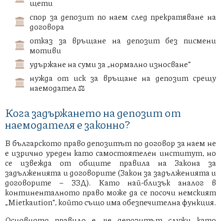
щети
спор за депозит по наем след прекратяване на
договора
отказ за връщане на депозит без писмени
мотиви
удържане на суми за „нормално износване“
нужда от иск за връщане на депозит срещу
наемодател ⚖️
Кога задържането на депозит от
наемодателя е законно?
В българското право депозитът по договор за наем не
е изрично уреден като самостоятелен институт, но
се извежда от общите правила на Закона за
задълженията и договорите (Закон за задълженията и
договорите – ЗЗД). Като най-близък аналог в
континенталното право може да се посочи немският
„Mietkaution“, който също има обезпечителна функция.
Основното правило е, че депозитът служи като