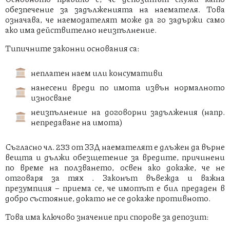
обезпечение за задълженията на наемателя. Това
означава, че наемодателят може да го задържи само
ако има действително неизпълнение.
Типичните законни основания са:
неплатен наем или консумативи
нанесени вреди по имота извън нормалното
износване
неизпълнение на договорни задължения (напр.
непредаване на имота)
Съгласно чл. 233 от ЗЗД наемателят е длъжен да върне
вещта и дължи обезщетение за вредите, причинени
по време на ползването, освен ако докаже, че не
отговаря за тях . Законът въвежда и важна
презумпция – приема се, че имотът е бил предаден в
добро състояние, докато не се докаже противното.
Това има ключово значение при спорове за депозит: