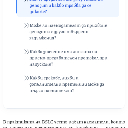
депозит и какво трябва да се
докаже?
Може ли наемодателят да прихване
депозита с други твърдени
задължения?
Какво значение има липсата на
приемо-предавателен протокол при
напускане?
Какви срокове, лихви и
допълнителни претенции може да
търси наемателят?
В практиката на BSLC често идват наематели, които
са напуснали апартамента си коректно – платени