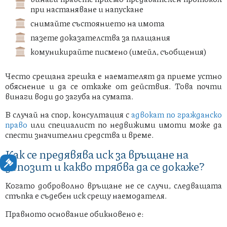
при настаняване и напускане
снимайте състоянието на имота
пазете доказателства за плащания
комуникирайте писмено (имейл, съобщения)
Често срещана грешка е наемателят да приеме устно
обяснение и да се откаже от действия. Това почти
винаги води до загуба на сумата.
В случай на спор, консултация с
адвокат по гражданско
право
или специалист по недвижими имоти може да
спести значителни средства и време.
Как се предявява иск за връщане на
депозит и какво трябва да се докаже?
Когато доброволно връщане не се случи, следващата
стъпка е съдебен иск срещу наемодателя.
Правното основание обикновено е: