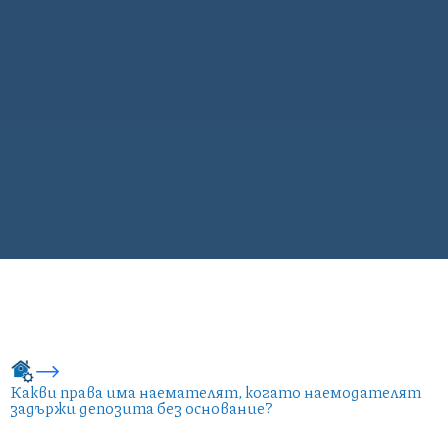
Какви права има наемателят, когато наемодателят
задържи депозита без основание?