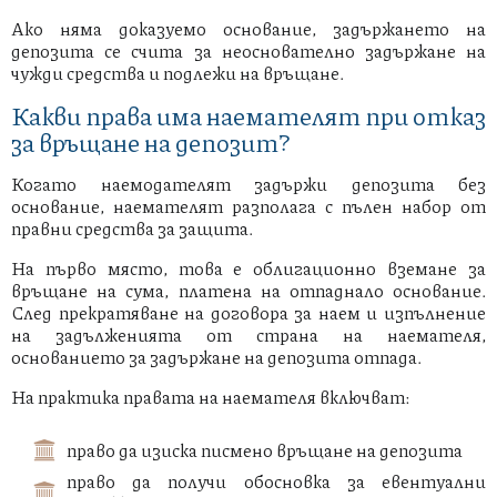
Ако няма доказуемо основание, задържането на
депозита се счита за неоснователно задържане на
чужди средства и подлежи на връщане.
Какви права има наемателят при отказ
за връщане на депозит?
Когато наемодателят задържи депозита без
основание, наемателят разполага с пълен набор от
правни средства за защита.
На първо място, това е облигационно вземане за
връщане на сума, платена на отпаднало основание.
След прекратяване на договора за наем и изпълнение
на задълженията от страна на наемателя,
основанието за задържане на депозита отпада.
На практика правата на наемателя включват:
право да изиска писмено връщане на депозита
право да получи обосновка за евентуални