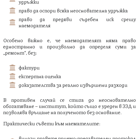
удръжки
право да оспори всяка неоснователна удръжка
право да предяви съдебен иск срещу
наемодателя
Особено важно е, че наемодателят няма право
едностранно и произволно да определя суми за
„ремонт“, без:
фактури
експертна оценка
доказателства за реално извършени разходи
В противен случай се стига до неоснователно
обогатяване – институт, който също е уреден в ЗЗД и
позволява връщане на полученото без основание.
Практически съвети към наемателите:
винаги правете приемо-предавателен протокол