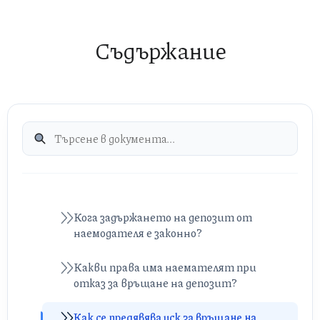
Съдържание
Кога задържането на депозит от
наемодателя е законно?
Какви права има наемателят при
отказ за връщане на депозит?
Как се предявява иск за връщане на