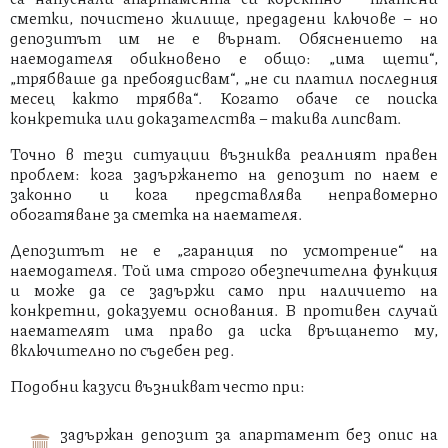
сметки, почистено жилище, предадени ключове – но
депозитът им не е върнат. Обяснението на
наемодателя обикновено е общо: „има щети“,
„трябваше да пребоядисвам“, „не си платил последния
месец както трябва“. Когато обаче се поиска
конкретика или доказателства – такива липсват.
Точно в тези ситуации възниква реалният правен
проблем: кога задържането на депозит по наем е
законно и кога представлява неправомерно
обогатяване за сметка на наемателя.
Депозитът не е „гаранция по усмотрение“ на
наемодателя. Той има строго обезпечителна функция
и може да се задържи само при наличието на
конкретни, доказуеми основания. В противен случай
наемателят има право да иска връщането му,
включително по съдебен ред.
Подобни казуси възникват често при:
задържан депозит за апартамент без опис на