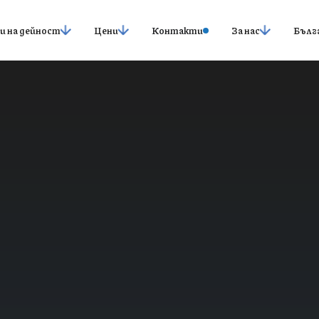
и на дейност
Цени
Контакти
За нас
Бълг