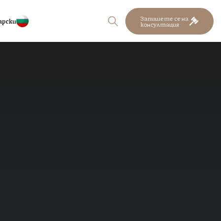
Запишете се на
арски
консултация