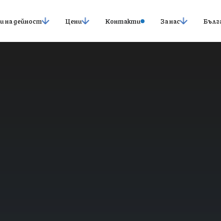
и на дейност
Цени
Контакти
За нас
Бълг