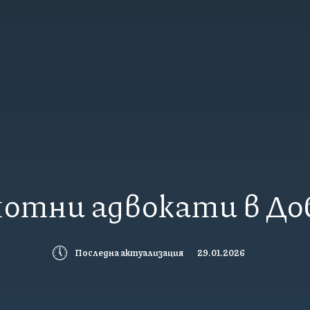
отни адвокати в Доб
🕔
Последна актуализация
29.01.2026