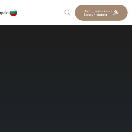
Запишете се на
арски
консултация