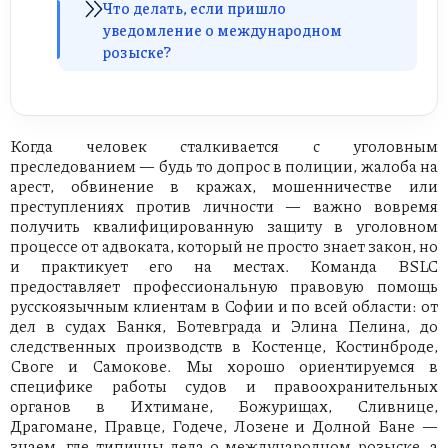
Что делать, если пришло
уведомление о международном
розыске?
Когда человек сталкивается с уголовным
преследованием — будь то допрос в полиции, жалоба на
арест, обвинение в кражах, мошенничестве или
преступлениях против личности — важно вовремя
получить квалифицированную защиту в уголовном
процессе от адвоката, который не просто знает закон, но
и практикует его на местах. Команда BSLC
предоставляет профессиональную правовую помощь
русскоязычным клиентам в Софии и по всей области: от
дел в судах Банкя, Ботевграда и Элина Пелина, до
следственных производств в Костенце, Костинброде,
Своге и Самокове. Мы хорошо ориентируемся в
специфике работы судов и правоохранительных
органов в Ихтимане, Божурищах, Сливнице,
Драгомане, Правце, Годече, Лозене и Долной Бане —
знаем, где типичны дела о международном розыске, а