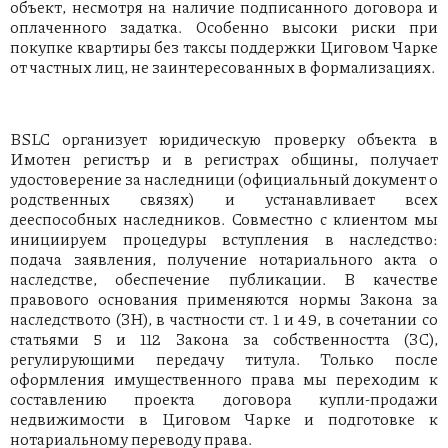
объект, несмотря на наличие подписанного договора и
оплаченного задатка. Особенно высоки риски при
покупке квартиры без таксы поддержки Циговом Чарке
от частных лиц, не заинтересованных в формализациях.
BSLC организует юридическую проверку объекта в
Имотен регистър и в регистрах общины, получает
удостоверение за наследници (официальный документ о
родственных связях) и устанавливает всех
дееспособных наследников. Совместно с клиентом мы
инициируем процедуры вступления в наследство:
подача заявления, получение нотариального акта о
наследстве, обеспечение публикации. В качестве
правового основания применяются нормы Закона за
наследството (ЗН), в частности ст. 1 и 49, в сочетании со
статьями 5 и 112 Закона за собственността (ЗС),
регулирующими передачу титула. Только после
оформления имущественного права мы переходим к
составлению проекта договора купли-продажи
недвижимости в Циговом Чарке и подготовке к
нотариальному переводу права.