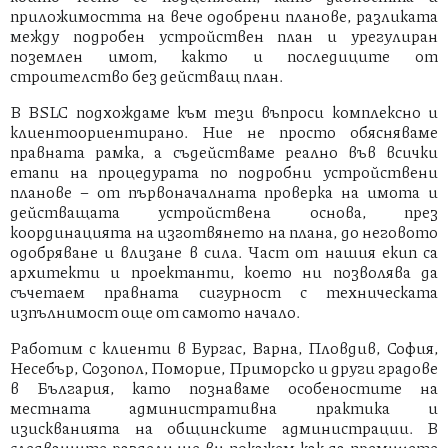
приложимостта на вече одобрени планове, разликата
между подробен устройствен план и урегулиран
поземлен имот, както и последиците от
строителство без действащ план.
В BSLC подхождаме към тези въпроси комплексно и
клиентоориентирано. Ние не просто обясняваме
правната рамка, а съдействаме реално във всички
етапи на процедурата по подробни устройствени
планове – от първоначалната проверка на имота и
действащата устройствена основа, през
координацията на изготвянето на плана, до неговото
одобряване и влизане в сила. Част от нашия екип са
архитекти и проектанти, което ни позволява да
съчетаем правната сигурност с техническата
изпълнимост още от самото начало.
Работим с клиенти в Бургас, Варна, Пловдив, София,
Несебър, Созопол, Поморие, Приморско и други градове
в България, като познаваме особеностите на
местната административна практика и
изискванията на общинските администрации. В
следващите раздели ще ви покажем как да преминете