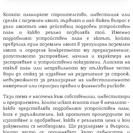
2. Какви разходи включва
Когато планирате строителство, инвестиция или
процедурата?
сделка с поземлен имот, първият и най-важен въпрос е
дали имотът има действащ подробен устройствен
3. Ориентировъчни диапазони
план и какво реално позволява той. Именно
подробният устройствен план е актът, който
превръща един поземлен имот в урегулиран поземлен
4. Подходът на BSLC
имот и определя конкретното му предназначение,
допустимото застрояване, начина и характера на
застрояване и устройствени показатели. Липсата на
такъв план или неправилното му тълкуване често
води до отказ за издаване на разрешение за строеж,
невъзможност за реализиране на инвестиционното
намерение или сериозни правни и финансови рискове.
Тази тема е насочена към собственици, инвеститори
и предприемачи, които искат яснота още в началото –
какво представлява подробният устройствен план,
кога е задължителен, как протичат процедурите по
изготвяне и одобряване, каква е реалната цена и кои
документи са необходими. Ще разгледаме и въпроси,
които често се подценяват, като давността и