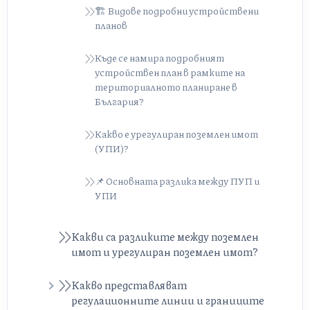
🏗️ Видове подробни устройствени
планов
Къде се намира подробният
устройствен план в рамките на
териториалното планиране в
България?
Какво е урегулиран поземлен имот
(УПИ)?
📌 Основната разлика между ПУП и
УПИ
Какви са разликите между поземлен
имот и урегулиран поземлен имот?
Какво представляват
регулационните линии и границите