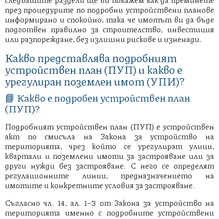
през процедурите по подробни устройствени планове
информирано и спокойно, така че имотът ви да бъде
подготвен правилно за строителство, инвестиция
или разпореждане, без излишни рискове и изненади.
Какво представлява подробният
устройствен план (ПУП) и какво е
урегулиран поземлен имот (УПИ)?
📘 Какво е подробен устройствен план
(ПУП)?
Подробният устройствен план (ПУП) е устройствен
акт по смисъла на Закона за устройство на
територията, чрез който се урегулират улици,
квартали и поземлени имоти за застрояване или за
други нужди без застрояване. С него се определят
регулационните линии, предназначението на
имотите и конкретните условия за застрояване.
Съгласно чл. 14, ал. 1–3 от Закона за устройство на
територията именно с подробните устройствени