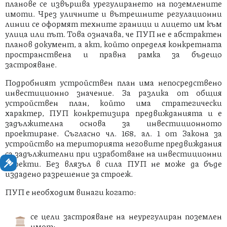
планове се извършва урегулирането на поземлените
имоти. Чрез уличните и вътрешните регулационни
линии се оформят техните граници и лицето им към
улица или път. Това означава, че ПУП не е абстрактен
планов документ, а акт, който определя конкретната
пространствена и правна рамка за бъдещо
застрояване.
Подробният устройствен план има непосредствено
инвестиционно значение. За разлика от общия
устройствен план, който има стратегически
характер, ПУП конкретизира предвижданията и е
задължителна основа за инвестиционното
проектиране. Съгласно чл. 168, ал. 1 от Закона за
устройство на територията неговите предвиждания
са задължителни при изработване на инвестиционни
проекти. Без влязъл в сила ПУП не може да бъде
издадено разрешение за строеж.
ПУП е необходим винаги когато:
се цели застрояване на неурегулиран поземлен
имот;