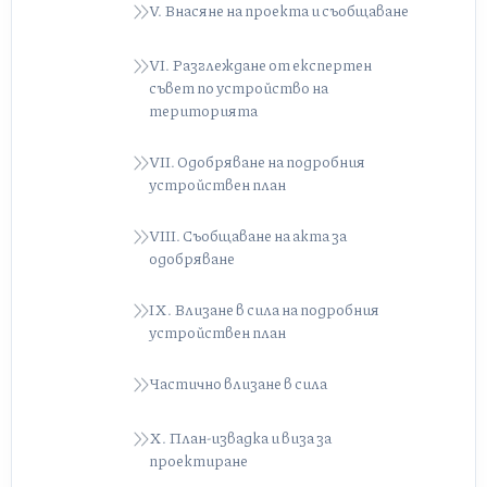
V. Внасяне на проекта и съобщаване
VI. Разглеждане от експертен
съвет по устройство на
територията
VII. Одобряване на подробния
устройствен план
VIII. Съобщаване на акта за
одобряване
IX. Влизане в сила на подробния
устройствен план
Частично влизане в сила
X. План-извадка и виза за
проектиране