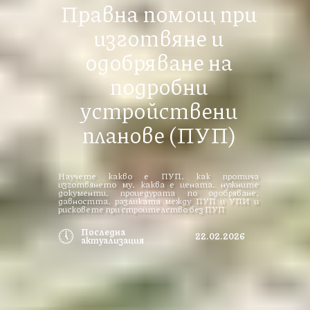
Правна помощ при
изготвяне и
одобряване на
подробни
устройствени
планове (ПУП)
Научете какво е ПУП, как протича
изготвянето му, каква е цената, нужните
документи, процедурата по одобряване,
давността, разликата между ПУП и УПИ и
рисковете при строителство без ПУП
🕔
Последна
22.02.2026
актуализация