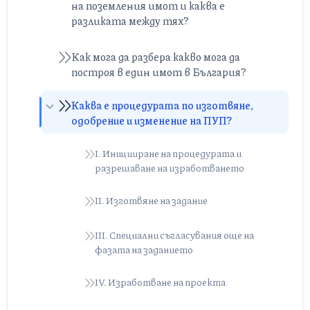
на поземления имот и каква е
разликата между тях?
Граници на поземления имот
Как мога да разбера какво мога да
(имотни граници)
построя в един имот в България?
Регулационни линии
‍Каква е процедурата по изготвяне,
одобрение и изменение на ПУП?
Външни регулационни линии (улични
регулационни линии)
I. Иницииране на процедурата и
разрешаване на изработването
Вътрешни регулационни линии
II. Изготвяне на задание
III. Специални съгласувания още на
фазата на заданието
IV. Изработване на проекта