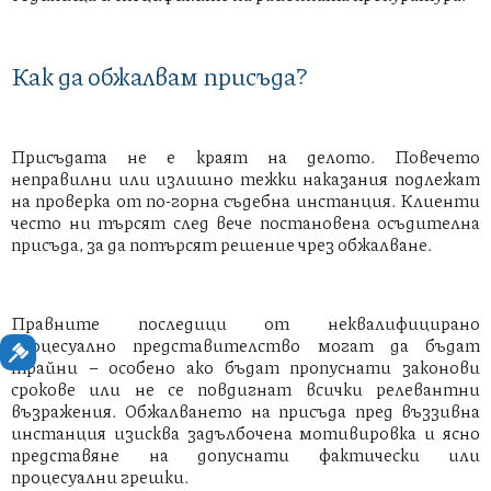
Как да обжалвам присъда?
Присъдата не е краят на делото. Повечето
неправилни или излишно тежки наказания подлежат
на проверка от по-горна съдебна инстанция. Клиенти
често ни търсят след вече постановена осъдителна
присъда, за да потърсят решение чрез обжалване.
Правните последици от неквалифицирано
процесуално представителство могат да бъдат
трайни – особено ако бъдат пропуснати законови
срокове или не се повдигнат всички релевантни
възражения. Обжалването на присъда пред въззивна
инстанция изисква задълбочена мотивировка и ясно
представяне на допуснати фактически или
процесуални грешки.