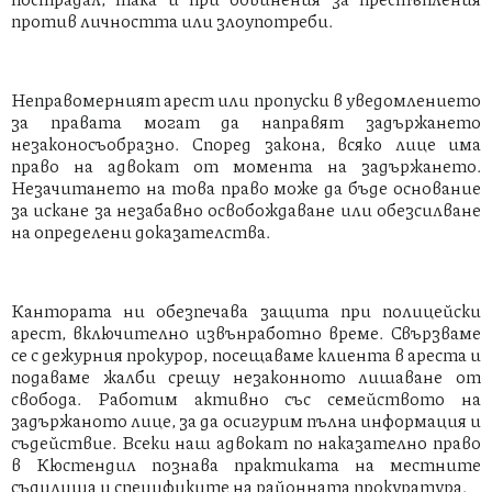
против личността или злоупотреби.
Неправомерният арест или пропуски в уведомлението
за правата могат да направят задържането
незаконосъобразно. Според закона, всяко лице има
право на адвокат от момента на задържането.
Незачитането на това право може да бъде основание
за искане за незабавно освобождаване или обезсилване
на определени доказателства.
Кантората ни обезпечава защита при полицейски
арест, включително извънработно време. Свързваме
се с дежурния прокурор, посещаваме клиента в ареста и
подаваме жалби срещу незаконното лишаване от
свобода. Работим активно със семейството на
задържаното лице, за да осигурим пълна информация и
съдействие. Всеки наш адвокат по наказателно право
в Кюстендил познава практиката на местните
съдилища и спецификите на районната прокуратура.