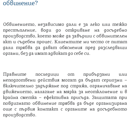
обвинение?
Обвинението, независимо дали е за леко или тежко
престъпление, води до откриване на досъдебно
производство, което може да завърши с обвинителен
акт и съдебен процес. Клиентите ни често се питат
дали трябва да дават обяснения пред разследващи
органи, без да имат адвокат до себе си.
Правните последици от прибързани или
неподготвени действия могат да бъдат сериозни –
включително задържане под стража, ограничаване на
движението, налагане на мярка за неотклонение и в
крайна сметка – ефективна присъда. Защитата при
повдигнато обвинение трябва да бъде организирана
още с първия контакт с органите на досъдебното
производство.