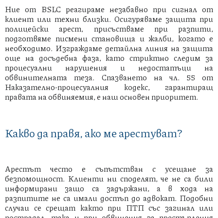
Ние от BSLC реагираме незабавно при сигнал от
клиент или техни близки. Осигуряваме защита при
полицейски арест, присъстваме при разпити,
подготвяме писмени становища и жалби, когато е
необходимо. Изграждаме детайлна линия на защита
още на досъдебна фаза, като стриктно следим за
процесуални нарушения и недостатъци на
обвинителната теза. Спазването на чл. 55 от
Наказателно-процесуалния кодекс, гарантиращ
правата на обвиняемия, е наш основен приоритет.
Какво да правя, ако ме арестуват?
Арестът често е съпътстван с усещане за
безпомощност. Клиенти ни споделят, че не са били
информирани защо са задържани, а в хода на
разпитите не са имали достъп до адвокат. Подобни
случаи се срещат както при ПТП със загинал или
пострадал, така и при обвинения за престъпления