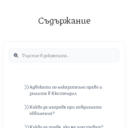
Съдържание
Адвокати по наказателно право и
защита в Кюстендил
Какво да направя при повдигнато
обвинение?
Какво да правя, ако ме арестуват?