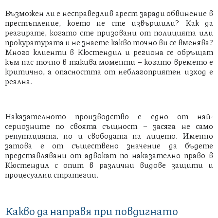
Възможен ли е несправедлив арест заради обвинение в
престъпление, което не сте извършили? Как да
реагирате, когато сте призовани от полицията или
прокуратурата и не знаете какво точно ви се вменява?
Много клиенти в Кюстендил и региона се обръщат
към нас точно в такива моменти – когато времето е
критично, а опасността от неблагоприятен изход е
реална.
Наказателното производство е едно от най-
сериозните по своята същност – засяга не само
репутацията, но и свободата на лицето. Именно
затова е от съществено значение да бъдете
представлявани от адвокат по наказателно право в
Кюстендил с опит в различни видове защити и
процесуални стратегии.
Какво да направя при повдигнато