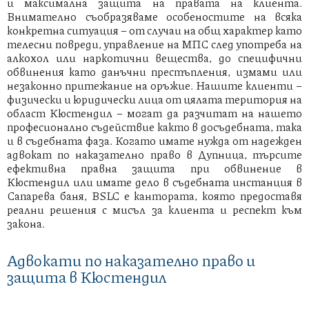
и максимална защита на правата на клиента.
Внимателно съобразяваме особеностите на всяка
конкретна ситуация – от случаи на общ характер като
телесни повреди, управление на МПС след употреба на
алкохол или наркотични вещества, до специфични
обвинения като данъчни престъпления, измами или
незаконно притежание на оръжие. Нашите клиенти –
физически и юридически лица от цялата територия на
област Кюстендил – могат да разчитат на нашето
професионално съдействие както в досъдебната, така
и в съдебната фаза. Когато имате нужда от надежден
адвокат по наказателно право в Дупница, търсите
ефективна правна защита при обвинение в
Кюстендил или имате дело в съдебната инстанция в
Сапарева баня, BSLC е кантората, която предоставя
реални решения с мисъл за клиента и респект към
закона.
Адвокати по наказателно право и
защита в Кюстендил