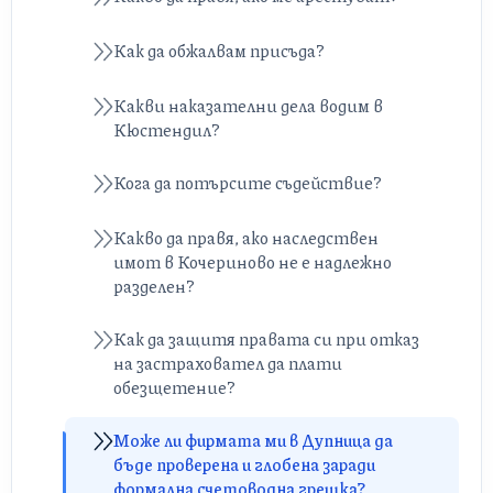
Как да обжалвам присъда?
Какви наказателни дела водим в
Кюстендил?
Кога да потърсите съдействие?
Какво да правя, ако наследствен
имот в Кочериново не е надлежно
разделен?
Как да защитя правата си при отказ
на застраховател да плати
обезщетение?
Може ли фирмата ми в Дупница да
бъде проверена и глобена заради
формална счетоводна грешка?