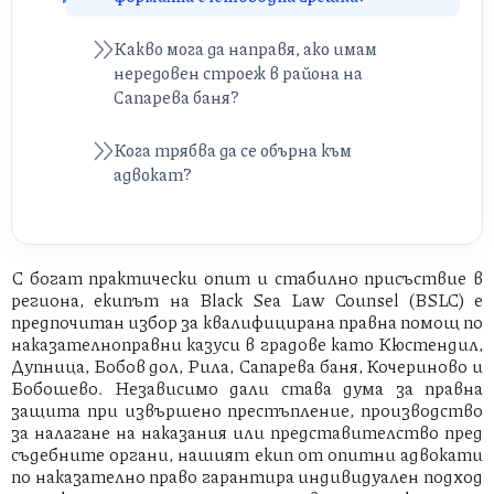
Какво мога да направя, ако имам
нередовен строеж в района на
Сапарева баня?
Кога трябва да се обърна към
адвокат?
С богат практически опит и стабилно присъствие в
региона, екипът на Black Sea Law Counsel (BSLC) е
предпочитан избор за квалифицирана правна помощ по
наказателноправни казуси в градове като Кюстендил,
Дупница, Бобов дол, Рила, Сапарева баня, Кочериново и
Бобошево. Независимо дали става дума за правна
защита при извършено престъпление, производство
за налагане на наказания или представителство пред
съдебните органи, нашият екип от опитни адвокати
по наказателно право гарантира индивидуален подход